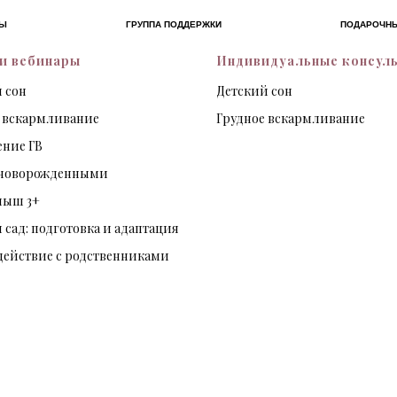
РЫ
ГРУППА ПОДДЕРЖКИ
ПОДАРОЧН
и вебинары
Индивидуальные консул
 сон
Детский сон
 вскармливание
Грудное вскармливание
ние ГВ
а новорожденными
лыш 3+
 сад: подготовка и адаптация
ействие с родственниками